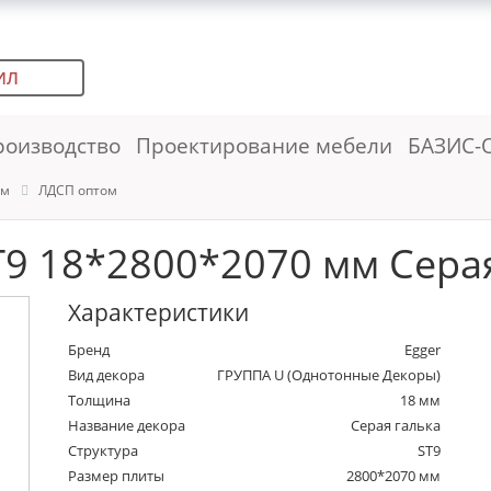
ИЛ
роизводство
Проектирование мебели
БАЗИС-
ем
ЛДСП оптом
9 18*2800*2070 мм Серая
Характеристики
Бренд
Egger
Вид декора
ГРУППА U (Однотонные Декоры)
Толщина
18 мм
Название декора
Серая галька
Структура
ST9
Размер плиты
2800*2070 мм