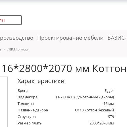
ИЛ
роизводство
Проектирование мебели
БАЗИС-
м
ЛДСП оптом
 16*2800*2070 мм Коттон
Характеристики
Бренд
Egger
Вид декора
ГРУППА U (Однотонные Декоры)
Толщина
16 мм
Название декора
U113 Коттон бежевый
Структура
ST9
Размер плиты
2800*2070 мм