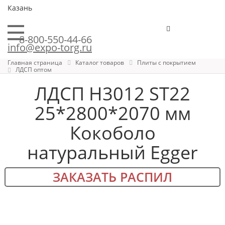
Казань
8-800-550-44-66
info@expo-torg.ru
Главная страница
Каталог товаров
Плиты с покрытием
ЛДСП оптом
ЛДСП H3012 ST22
25*2800*2070 мм
Кокоболо
натуральный Egger
ЗАКАЗАТЬ РАСПИЛ