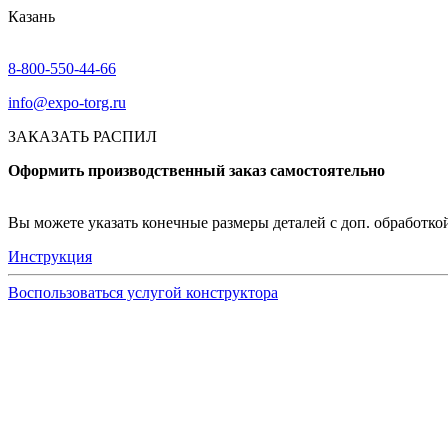
Казань
8-800-550-44-66
info@expo-torg.ru
ЗАКАЗАТЬ РАСПИЛ
Оформить производственный заказ самостоятельно
Вы можете указать конечные размеры деталей с доп. обработкой 
Инструкция
Воспользоваться услугой конструктора
Узнать подробнее
Заказ образцов осуществляется на портале myEGGER.
Заказ образцов доступен только для юридических лиц и
На портале можно заказать образцы ЛДСП, БСП, PerfectS