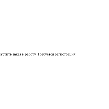
устить заказ в работу. Требуется регистрация.
умму до 700 р. — бесплатно.