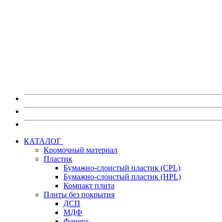
Также на портале myEGGER вы можете:
Скачать изображения декоров в высоком разрешении без в
Скачать каталоги, постеры и брошюры по любым материа
Скачать актуальные сертификаты на продукцию.
Получить информацию по предстоящим мероприятиям 
Перейти на портал myEGGER
КАТАЛОГ
Кромочный материал
Пластик
Бумажно-слоистый пластик (CPL)
Бумажно-слоистый пластик (HPL)
Компакт плита
Плиты без покрытия
ДСП
МДФ
Фанера