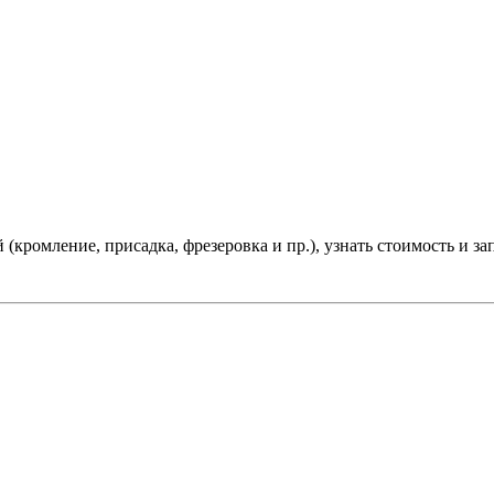
(кромление, присадка, фрезеровка и пр.), узнать стоимость и зап
 индивидуальных предпринимателей.
ense и столешниц.
В том числе, один раз в месяц, образцы на с